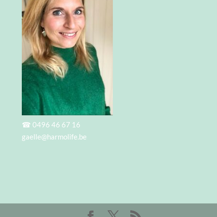
☎
0496 46 67 16
gaelle@harmolife.be