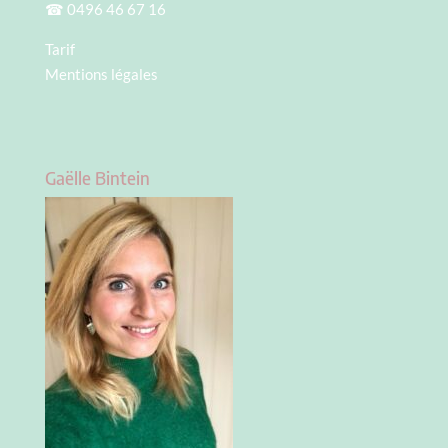
☎
0496 46 67 16
Tarif
Mentions légales
Gaëlle Bintein